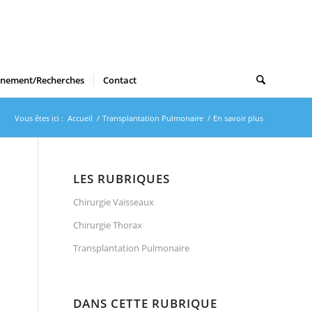
gnement/Recherches
Contact
Vous êtes ici :
Accueil
/
Transplantation Pulmonaire
/
En savoir plus
LES RUBRIQUES
Chirurgie Vaisseaux
Chirurgie Thorax
Transplantation Pulmonaire
DANS CETTE RUBRIQUE