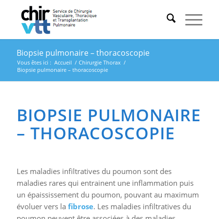
Biopsie pulmonaire – thoracoscopie
Vous êtes ici :
Accueil
/
Chirurgie Thorax
/
Biopsie pulmonaire – thoracoscopie
BIOPSIE PULMONAIRE
– THORACOSCOPIE
Les maladies infiltratives du poumon sont des
maladies rares qui entrainent une inflammation puis
un épaississement du poumon, pouvant au maximum
évoluer vers la
fibrose
. Les maladies infiltratives du
poumon peuvent être associées à des maladies