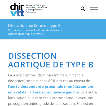
Dissection aortique de type B
Vous êtes ici :
Accueil
/
Chirurgie Vaisseaux
/
Dissection aortique de type B
DISSECTION
AORTIQUE DE TYPE B
La porte d’entrée (déchirure intimale initiant la
dissection) se situe dans 80% des cas au niveau de
l’aorte descendante proximale immédiatement
en aval de l’artère sous-clavière gauche
. Une autre
localisation plus rare est la crosse aortique avec une
propagation antérograde de la dissection. Elle est en