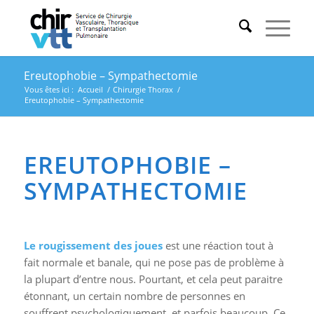
Ereutophobie – Sympathectomie
Vous êtes ici :
Accueil
/
Chirurgie Thorax
/
Ereutophobie – Sympathectomie
EREUTOPHOBIE –
SYMPATHECTOMIE
Le rougissement des joues
est une réaction tout à
fait normale et banale, qui ne pose pas de problème à
la plupart d’entre nous. Pourtant, et cela peut paraitre
étonnant, un certain nombre de personnes en
souffrent psychologiquement, et parfois beaucoup. Ce