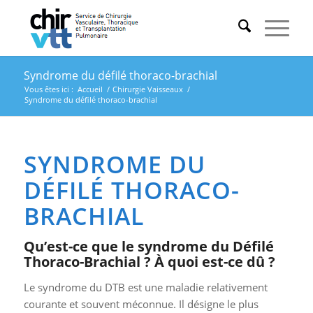
Syndrome du défilé thoraco-brachial
Vous êtes ici :
Accueil
/
Chirurgie Vaisseaux
/
Syndrome du défilé thoraco-brachial
SYNDROME DU
DÉFILÉ THORACO-
BRACHIAL
Qu’est-ce que le syndrome du Défilé
Thoraco-Brachial ? À quoi est-ce dû ?
Le syndrome du DTB est une maladie relativement
courante et souvent méconnue. Il désigne le plus