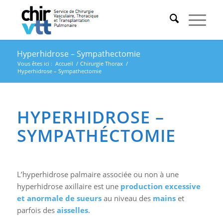
Hyperhidrose – Sympathectomie
Vous êtes ici :
Accueil
/
Chirurgie Thorax
/
Hyperhidrose – Sympathectomie
HYPERHIDROSE –
SYMPATHÉCTOMIE
L’hyperhidrose palmaire associée ou non à une
hyperhidrose axillaire est une
production excessive
et anormale de sueurs
au niveau des
mains
et
parfois des
aisselles
.