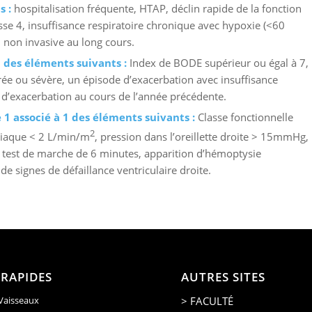
s :
hospitalisation fréquente, HTAP, déclin rapide de la fonction
se 4, insuffisance respiratoire chronique avec hypoxie (<60
non invasive au long cours.
des éléments suivants :
Index de BODE supérieur ou égal à 7,
e ou sévère, un épisode d’exacerbation avec insuffisance
 d’exacerbation au cours de l’année précédente.
1 associé à 1 des éléments suivants :
Classe fonctionnelle
2
rdiaque < 2 L/min/m
, pression dans l’oreillette droite > 15mmHg,
u test de marche de 6 minutes, apparition d’hémoptysie
e signes de défaillance ventriculaire droite.
 RAPIDES
AUTRES SITES
> FACULTÉ
 Vaisseaux