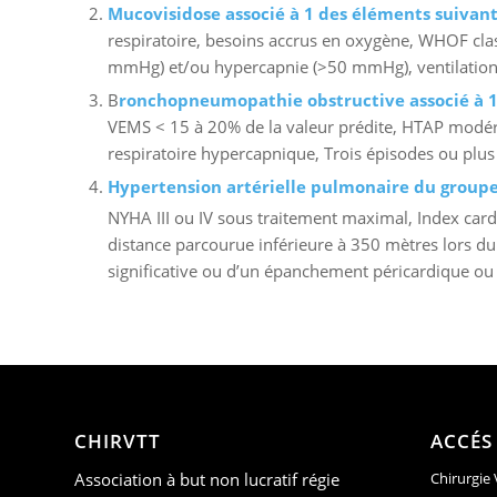
Mucovisidose associé à 1 des éléments suivant
respiratoire, besoins accrus en oxygène, WHOF clas
mmHg) et/ou hypercapnie (>50 mmHg), ventilation 
B
ronchopneumopathie obstructive associé à 1 
VEMS < 15 à 20% de la valeur prédite, HTAP modéré
respiratoire hypercapnique, Trois épisodes ou plus
Hypertension artérielle pulmonaire du groupe 
NYHA III ou IV sous traitement maximal, Index ca
distance parcourue inférieure à 350 mètres lors d
significative ou d’un épanchement péricardique ou d
CHIRVTT
ACCÉS
Association à but non lucratif régie
Chirurgie