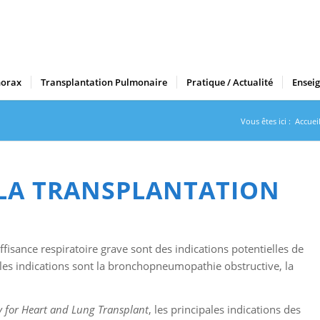
horax
Transplantation Pulmonaire
Pratique / Actualité
Ensei
Vous êtes ici :
Accuei
 LA TRANSPLANTATION
isance respiratoire grave sont des indications potentielles de
pales indications sont la bronchopneumopathie obstructive, la
ty for Heart and Lung Transplant
, les principales indications des