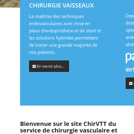
CHIRURGIE VAISSEAUX
Depu
La maîtrise des techniques
dot
endovasculaires avec mise en
spéc
place d’endoprothèse et de stent et
ané
les solutions hybrides permettent
abd
de traiter une grande majorité de
nos patients.
En savoir plus…
Bienvenue sur le site ChirVTT du
service de chirurgie vasculaire et