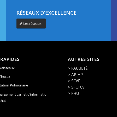
RÉSEAUX D’EXCELLENCE
Les réseaux
 RAPIDES
AUTRES SITES
> FACULTÉ
 Vaisseaux
> AP-HP
 Thorax
> SCVE
tation Pulmonaire
> SFCTCV
> FHU
hargement carnet d’information
chat