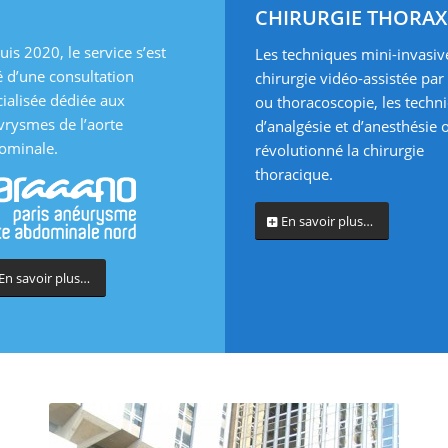
CHIRURGIE THORAX
is 2020, le service s’est
Les techniques mini-invasiv
é d’une consultation
chirurgie vidéo-assistée par
ialisée dédiée aux
ou thoracoscopie, les techn
vrysmes de l’aorte
d’analgésie et d’anesthésie 
ominale.
révolutionné la chirurgie
thoracique.
En savoir plus…
En savoir plus…