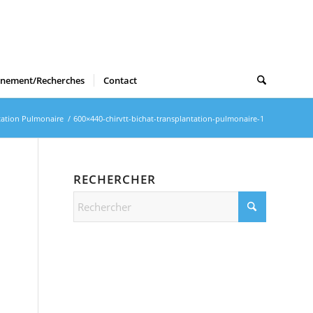
gnement/Recherches
Contact
tation Pulmonaire
/
600×440-chirvtt-bichat-transplantation-pulmonaire-1
RECHERCHER