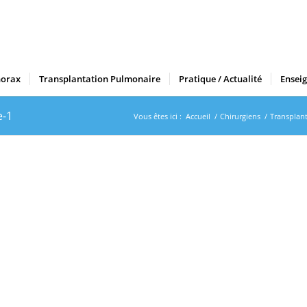
horax
Transplantation Pulmonaire
Pratique / Actualité
Ensei
e-1
Vous êtes ici :
Accueil
/
Chirurgiens
/
Transplan