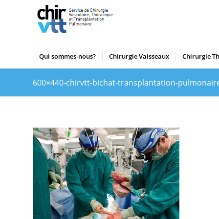
Qui sommes-nous?
Chirurgie Vaisseaux
Chirurgie T
600×440-chirvtt-bichat-transplantation-pulmonair