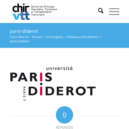
paris-diderot
Vous êtes ici :
Accueil
/
Chirurgiens
/
Réseaux d’excellence
/
paris-diderot
0
RÉPONSES