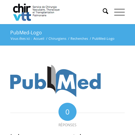
PubMed-Logo
Vous êtes ici :
Accueil
/
Chirurgiens
/
Recherches
/
PubMed-Logo
0
RÉPONSES