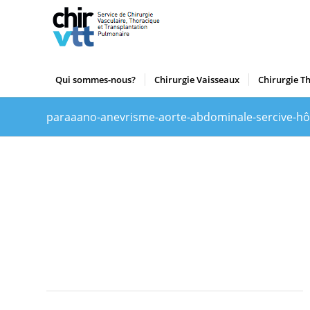
Qui sommes-nous?
Chirurgie Vaisseaux
Chirurgie T
paraaano-anevrisme-aorte-abdominale-sercive-hôp