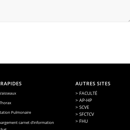
 RAPIDES
AUTRES SITES
> FACULTÉ
 Vaisseaux
> AP-HP
 Thorax
> SCVE
tation Pulmonaire
> SFCTCV
> FHU
hargement carnet d’information
chat