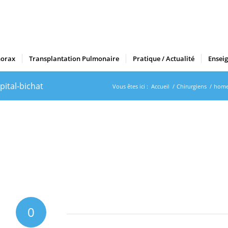
horax
Transplantation Pulmonaire
Pratique / Actualité
Ensei
ital-bichat
Vous êtes ici :
Accueil
/
Chirurgiens
/
home
0