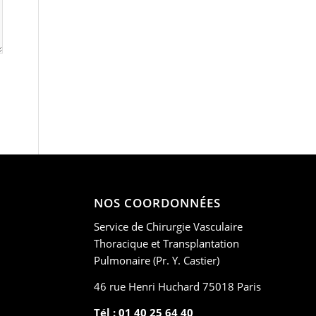
NOS COORDONNÉES
Service de Chirurgie Vasculaire
Thoracique et Transplantation
Pulmonaire (Pr. Y. Castier)
46 rue Henri Huchard 75018 Paris
Tél : 01 40 25 64 40