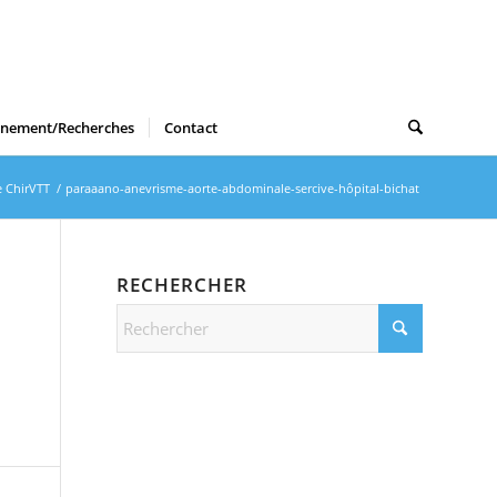
gnement/Recherches
Contact
 ChirVTT
/
paraaano-anevrisme-aorte-abdominale-sercive-hôpital-bichat
RECHERCHER