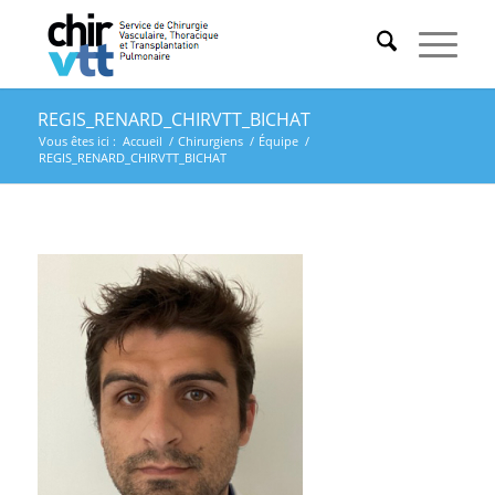
REGIS_RENARD_CHIRVTT_BICHAT
Vous êtes ici :
Accueil
/
Chirurgiens
/
Équipe
/
REGIS_RENARD_CHIRVTT_BICHAT