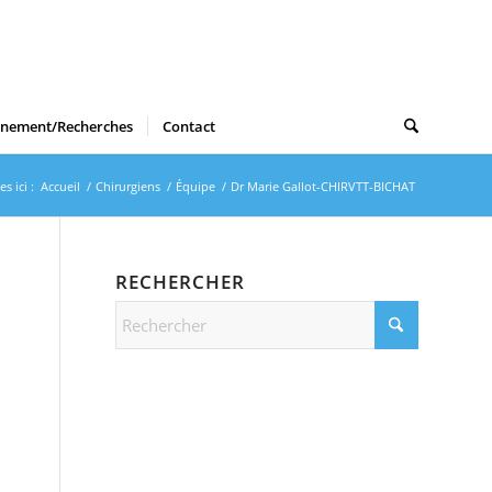
gnement/Recherches
Contact
s ici :
Accueil
/
Chirurgiens
/
Équipe
/
Dr Marie Gallot-CHIRVTT-BICHAT
RECHERCHER