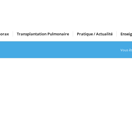
horax
Transplantation Pulmonaire
Pratique / Actualité
Ensei
Vous ête