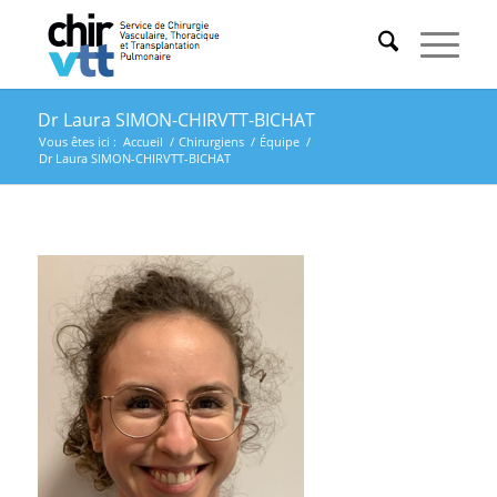
Dr Laura SIMON-CHIRVTT-BICHAT
Vous êtes ici :
Accueil
/
Chirurgiens
/
Équipe
/
Dr Laura SIMON-CHIRVTT-BICHAT