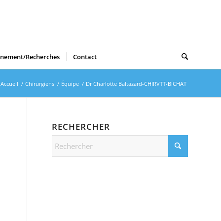
gnement/Recherches
Contact
Accueil
/
Chirurgiens
/
Équipe
/
Dr Charlotte Baltazard-CHIRVTT-BICHAT
RECHERCHER