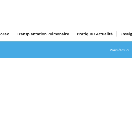
horax
Transplantation Pulmonaire
Pratique / Actualité
Ensei
Vous êtes ici :