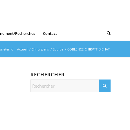
gnement/Recherches
Contact
s êtes ici :
Accueil
/
Chirurgiens
/
Équipe
/
COBLENCE-CHIRVTT-BICHAT
RECHERCHER