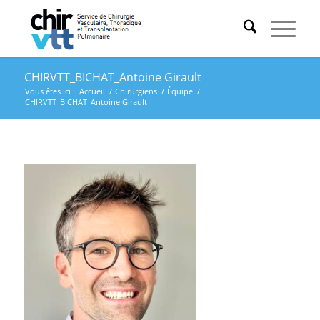
CHIRVTT_BICHAT_Antoine Girault
Vous êtes ici :
Accueil
/
Chirurgiens
/
Équipe
/
CHIRVTT_BICHAT_Antoine Girault