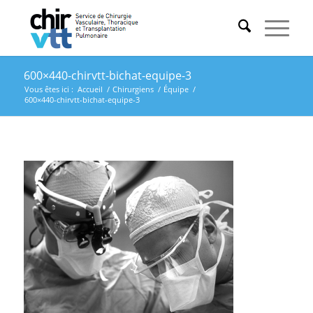
600×440-chirvtt-bichat-equipe-3
Vous êtes ici :
Accueil
/
Chirurgiens
/
Équipe
/
600×440-chirvtt-bichat-equipe-3