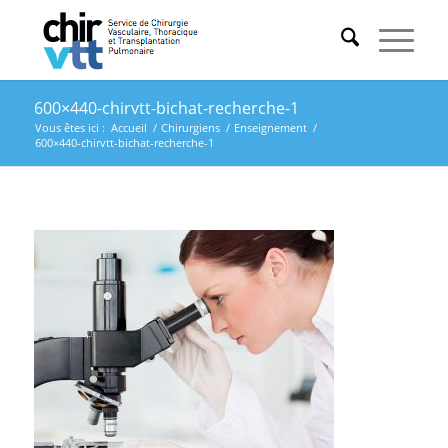
600×440-chirvtt-bichat-recherche-1
Vous êtes ici :
Accueil
/
Chirurgiens
/
Enseignement
/
600×440-chirvtt-bichat-recherche-1