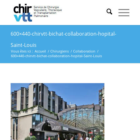
600×440-chirvtt-bichat-collaboration-hopital-
Saint-Louis
Vous êtes ici :
Accueil
/
Chirurgiens
/
Collaboration
/
600×440-chirvtt-bichat-collaboration-hopital-Saint-Louis