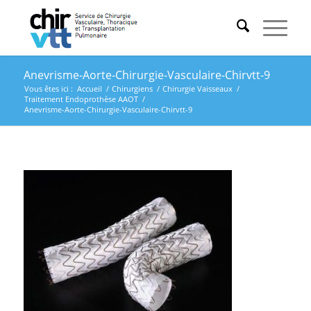
Anevrisme-Aorte-Chirurgie-Vasculaire-Chirvtt-9
Vous êtes ici :
Accueil
/
Chirurgiens
/
Chirurgie Vaisseaux
/
Traitement Endoprothèse AAOT
/
Anevrisme-Aorte-Chirurgie-Vasculaire-Chirvtt-9