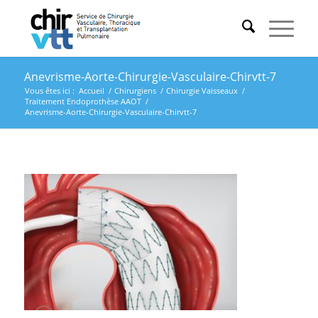
Anevrisme-Aorte-Chirurgie-Vasculaire-Chirvtt-7
Vous êtes ici :
Accueil
/
Chirurgiens
/
Chirurgie Vaisseaux
/
Traitement Endoprothèse AAOT
/
Anevrisme-Aorte-Chirurgie-Vasculaire-Chirvtt-7