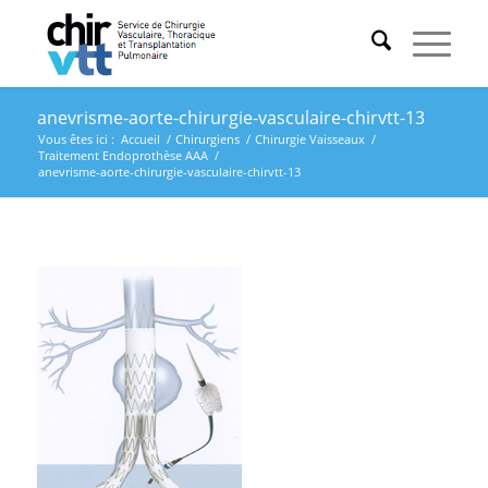
anevrisme-aorte-chirurgie-vasculaire-chirvtt-13
Vous êtes ici :
Accueil
/
Chirurgiens
/
Chirurgie Vaisseaux
/
Traitement Endoprothèse AAA
/
anevrisme-aorte-chirurgie-vasculaire-chirvtt-13