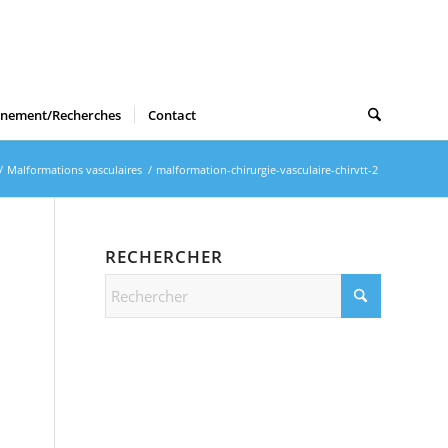
gnement/Recherches
Contact
/
Malformations vasculaires
/
malformation-chirurgie-vasculaire-chirvtt-2
RECHERCHER