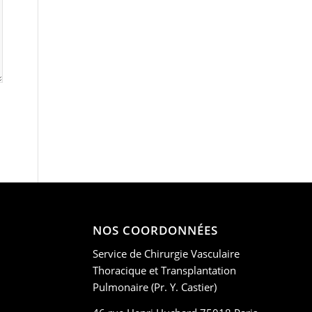
NOS COORDONNÉES
Service de Chirurgie Vasculaire
Thoracique et Transplantation
Pulmonaire (Pr. Y. Castier)