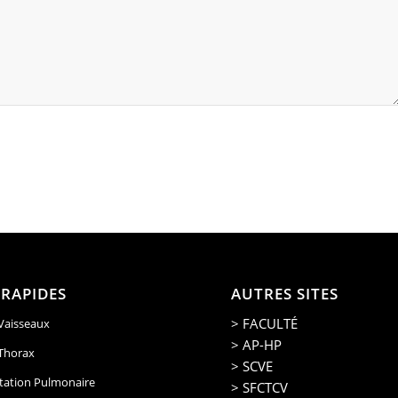
 RAPIDES
AUTRES SITES
> FACULTÉ
 Vaisseaux
> AP-HP
 Thorax
> SCVE
tation Pulmonaire
> SFCTCV