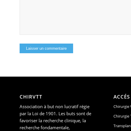
CHIRVTT
ACCÉS
Association à but non lucratif régie
Chirurgie
par la Loi de 1901. Les buts sont de
Chirurgie
favoriser la recherche clinique, la
Transplan
recherche fondamentale,