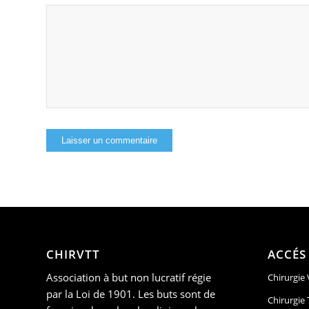
CHIRVTT
ACCÉS
Association à but non lucratif régie
Chirurgie
par la Loi de 1901. Les buts sont de
Chirurgie