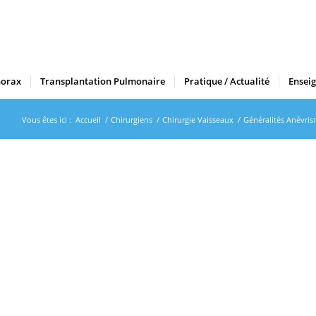
horax
Transplantation Pulmonaire
Pratique / Actualité
Ensei
Vous êtes ici :
Accueil
/
Chirurgiens
/
Chirurgie Vaisseaux
/
Généralités Anévris