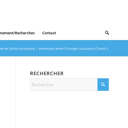
gnement/Recherches
Contact
me de l’aorte thoracique
/
Anevrisme-Aorte-Chirurgie-Vasculaire-Chirvtt-5
RECHERCHER