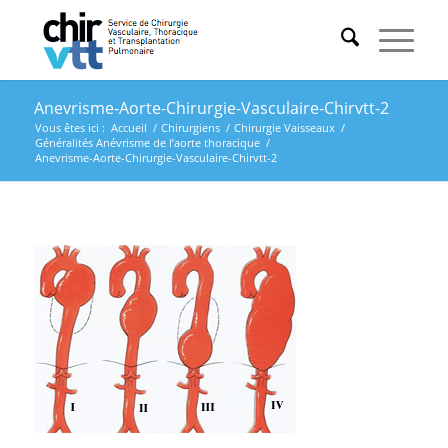
Anevrisme-Aorte-Chirurgie-Vasculaire-Chirvtt-2
Vous êtes ici :
Accueil
/
Chirurgiens
/
Chirurgie Vaisseaux
/
Généralités Anévrisme de l’aorte thoracique
/
Anevrisme-Aorte-Chirurgie-Vasculaire-Chirvtt-2