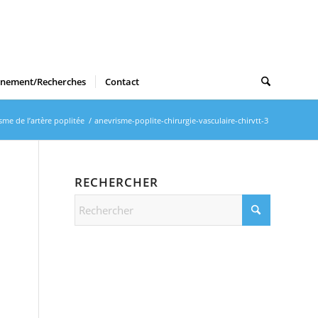
gnement/Recherches
Contact
sme de l’artère poplitée
/
anevrisme-poplite-chirurgie-vasculaire-chirvtt-3
RECHERCHER