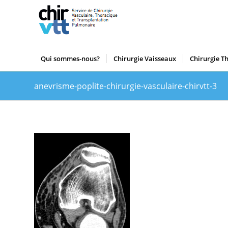
Qui sommes-nous?
Chirurgie Vaisseaux
Chirurgie T
anevrisme-poplite-chirurgie-vasculaire-chirvtt-3