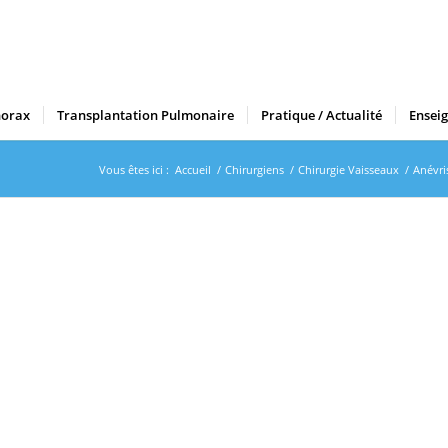
horax
Transplantation Pulmonaire
Pratique / Actualité
Ensei
Vous êtes ici :
Accueil
/
Chirurgiens
/
Chirurgie Vaisseaux
/
Anévri