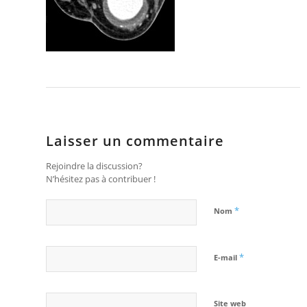
Laisser un commentaire
Rejoindre la discussion?
N’hésitez pas à contribuer !
*
Nom
*
E-mail
Site web