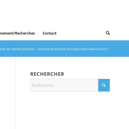
gnement/Recherches
Contact
sme de l’artère poplitée
/
anevrisme-poplite-chirurgie-vasculaire-chirvtt-1
RECHERCHER