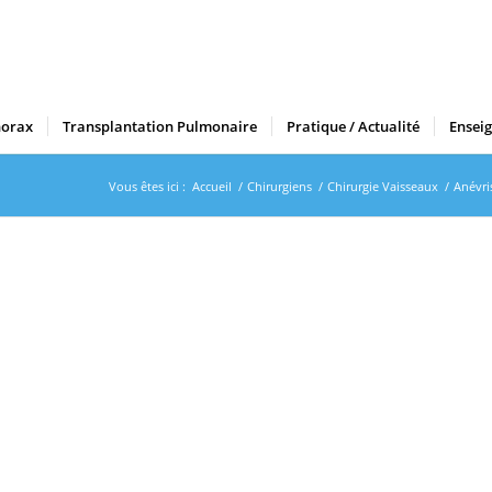
horax
Transplantation Pulmonaire
Pratique / Actualité
Ensei
Vous êtes ici :
Accueil
/
Chirurgiens
/
Chirurgie Vaisseaux
/
Anévri