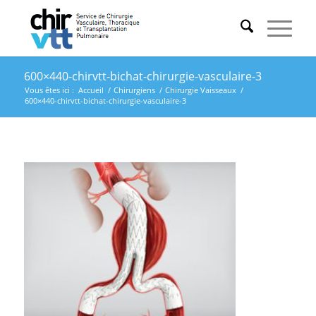
600×440-chirvtt-bichat-chirurgie-vasculaire-3
Vous êtes ici :
Accueil
/
Chirurgiens
/
Chirurgie Vaisseaux
/
600×440-chirvtt-bichat-chirurgie-vasculaire-3