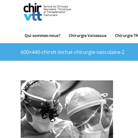
Qui sommes-nous?
Chirurgie Vaisseaux
Chirurgie T
600×440-chirvtt-bichat-chirurgie-vasculaire-2