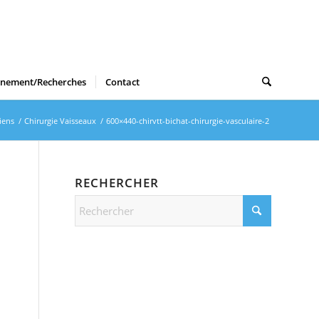
gnement/Recherches
Contact
iens
/
Chirurgie Vaisseaux
/
600×440-chirvtt-bichat-chirurgie-vasculaire-2
RECHERCHER