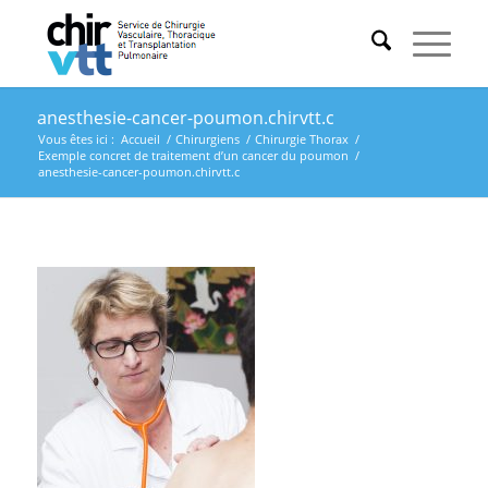
anesthesie-cancer-poumon.chirvtt.c
Vous êtes ici :
Accueil
/
Chirurgiens
/
Chirurgie Thorax
/
Exemple concret de traitement d’un cancer du poumon
/
anesthesie-cancer-poumon.chirvtt.c