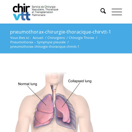
pneumothorax-chirurgie-thoracique-chirvtt-1
Vous êtes ici :
Accueil
/
Chirurgiens
/
Chirurgie Thorax
/
Pneumothorax – Symphyse pleurale
/
pneumothorax-chirurgie-thoracique-chirvtt-1