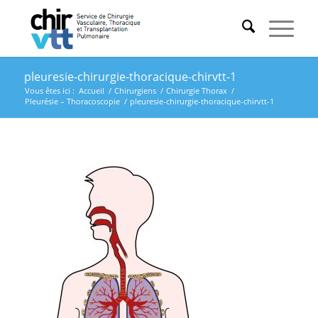
pleuresie-chirurgie-thoracique-chirvtt-1
Vous êtes ici :
Accueil
/
Chirurgiens
/
Chirurgie Thorax
/
Pleurésie – Thoracoscopie
/
pleuresie-chirurgie-thoracique-chirvtt-1