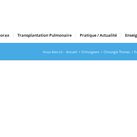
horax
Transplantation Pulmonaire
Pratique / Actualité
Ensei
Vous êtes ici :
Accueil
/
Chirurgiens
/
Chirurgie Thorax
/
E