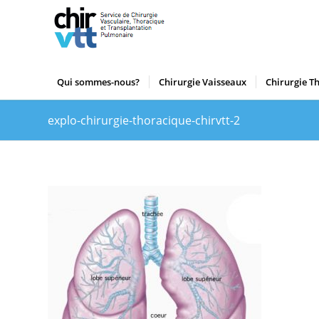
Qui sommes-nous?
Chirurgie Vaisseaux
Chirurgie T
explo-chirurgie-thoracique-chirvtt-2