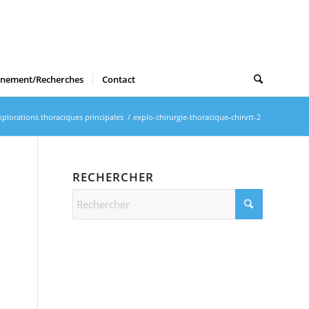
gnement/Recherches
Contact
xplorations thoraciques principales
/
explo-chirurgie-thoracique-chirvtt-2
RECHERCHER