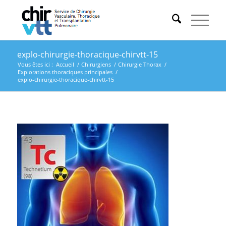
explo-chirurgie-thoracique-chirvtt-15
Vous êtes ici :
Accueil
/
Chirurgiens
/
Chirurgie Thorax
/
Explorations thoraciques principales
/
explo-chirurgie-thoracique-chirvtt-15