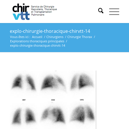
explo-chirurgie-thoracique-chirvtt-14
Vous êtes ici :
Accueil
/
Chirurgiens
/
Chirurgie Thorax
/
Explorations thoraciques principales
/
explo-chirurgie-thoracique-chirvtt-14