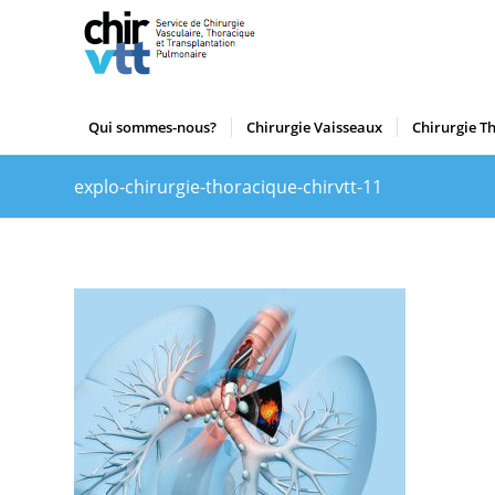
Qui sommes-nous?
Chirurgie Vaisseaux
Chirurgie T
explo-chirurgie-thoracique-chirvtt-11