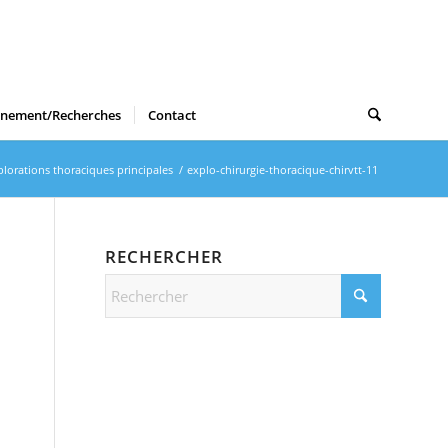
gnement/Recherches
Contact
plorations thoraciques principales
/
explo-chirurgie-thoracique-chirvtt-11
RECHERCHER