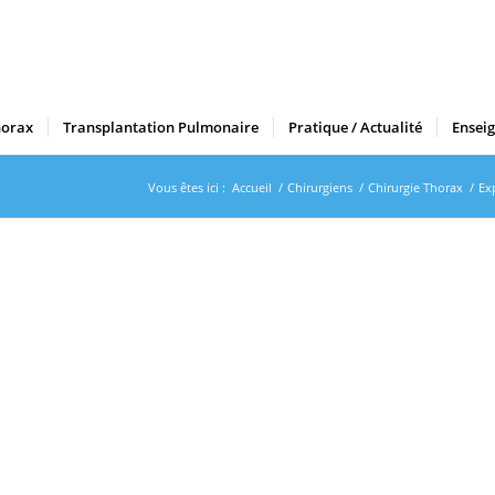
horax
Transplantation Pulmonaire
Pratique / Actualité
Ensei
Vous êtes ici :
Accueil
/
Chirurgiens
/
Chirurgie Thorax
/
Ex