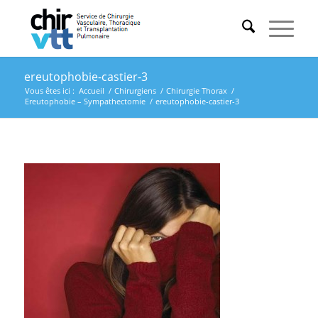
ereutophobie-castier-3
Vous êtes ici :
Accueil
/
Chirurgiens
/
Chirurgie Thorax
/
Ereutophobie – Sympathectomie
/
ereutophobie-castier-3