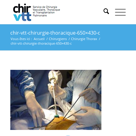
chir-vtt-chirurgie-thoracique-650×430-c
Vous êtes ici :
Accueil
/
Chirurgiens
/
Chirurgie Thorax
/
chir-vtt-chirurgie-thoracique-650×430-c