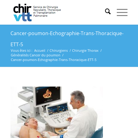
Cancer-poumon-Echographie-Trans-Thoracique-
ETT-5
Vous êtes ici :
Accueil
/
Chirurgiens
/
Chirurgie Thorax
/
Généralités Cancer du poumon
/
Cancer-poumon-Echographie-Trans-Thoracique-ETT-5