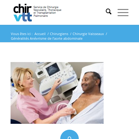
Vous êtes ici :
Accueil
/
Chirurgiens
/
Chirurgie Vaisseaux
/
Généralités Anévrisme de l’aorte abdominale
0