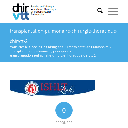
transplantation-pulmonaire-chirurgie-thoracique-
chirvtt-2
Vous êtes ici :
Accueil
/
Chirurgiens
/
Transplantation Pulmonaire
/
Transplantation pulmonaire, pour qui ?
/
transplantation-pulmonaire-chirurgie-thoracique-chirvtt-2
0
RÉPONSES