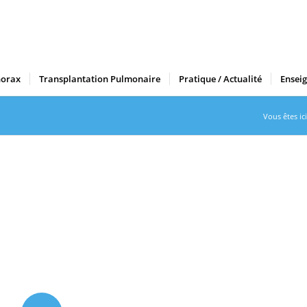
horax
Transplantation Pulmonaire
Pratique / Actualité
Ensei
Vous êtes ici