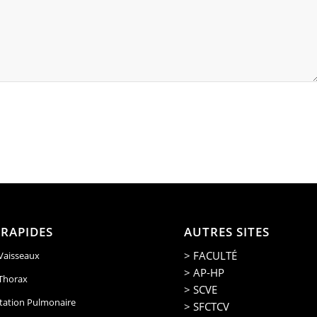
 RAPIDES
AUTRES SITES
> FACULTÉ
 Vaisseaux
> AP-HP
 Thorax
> SCVE
tation Pulmonaire
> SFCTCV