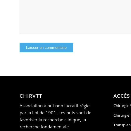
CHIRVTT
ACCÉS
Association à but non lucratif régie
Chirurgie
par la Loi de 1901. Les buts sont de
Chirurgie
favoriser la recherche clinique, la
Transplan
recherche fondamentale,