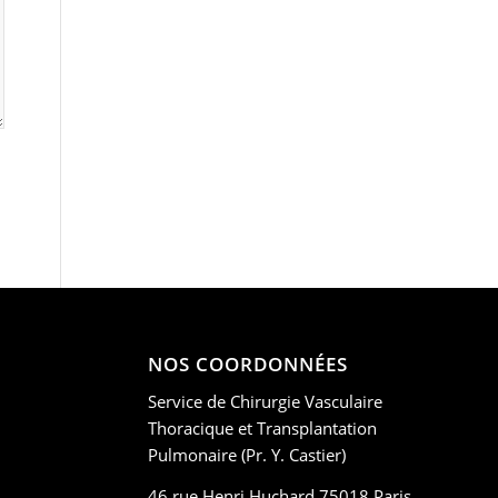
NOS COORDONNÉES
Service de Chirurgie Vasculaire
Thoracique et Transplantation
Pulmonaire (Pr. Y. Castier)
46 rue Henri Huchard 75018 Paris