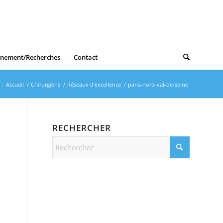
gnement/Recherches
Contact
 :
Accueil
/
Chirurgiens
/
Réseaux d’excellence
/
paris-nord-val-de-seine
RECHERCHER