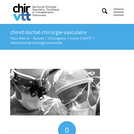
chirvtt-bichat-chirurgie-vasculaire
Vous êtes ici :
Accueil
/
Chirurgiens
/
home ChirVTT
/
chirvtt-bichat-chirurgie-vasculaire
0