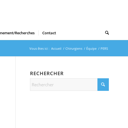
gnement/Recherches
Contact
Vous êtes ici :
Accueil
/
Chirurgiens
/
Équipe
/
PERS
RECHERCHER