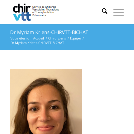
Dr Myriam Kriens-CHIRVTT-BICHAT
Vous êtes ici :
Accueil
/
Chirurgiens
/
Équipe
/
Dr Myriam Kriens-CHIRVTT-BICHAT