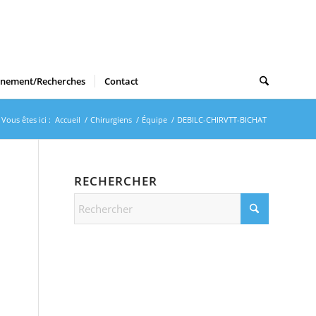
gnement/Recherches
Contact
Vous êtes ici :
Accueil
/
Chirurgiens
/
Équipe
/
DEBILC-CHIRVTT-BICHAT
RECHERCHER