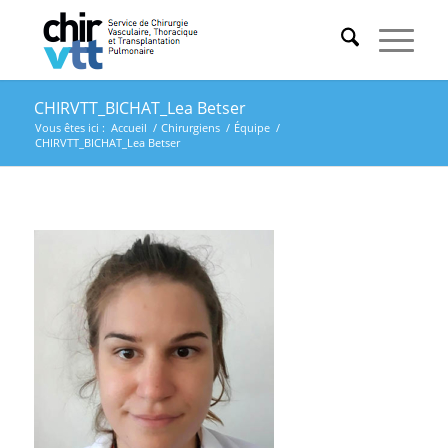
CHIRVTT_BICHAT_Lea Betser
Vous êtes ici :
Accueil
/
Chirurgiens
/
Équipe
/
CHIRVTT_BICHAT_Lea Betser