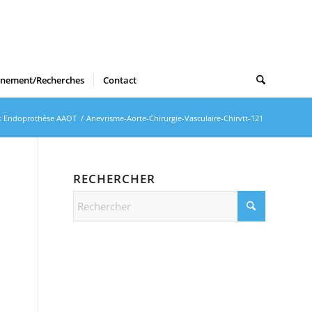
gnement/Recherches
Contact
t Endoprothèse AAOT
/
Anevrisme-Aorte-Chirurgie-Vasculaire-Chirvtt-121
RECHERCHER