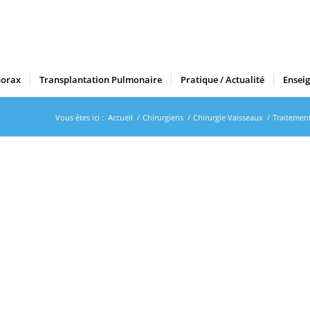
horax
Transplantation Pulmonaire
Pratique / Actualité
Ensei
Vous êtes ici :
Accueil
/
Chirurgiens
/
Chirurgie Vaisseaux
/
Traitemen